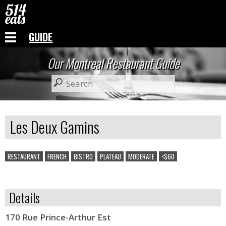
GUIDE
Our Montreal Restaurant Guide
Les Deux Gamins
RESTAURANT
FRENCH
BISTRO
PLATEAU
MODERATE
<$60
Details
170 Rue Prince-Arthur Est