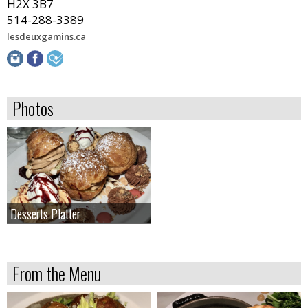
H2X 3B7
514-288-3389
lesdeuxgamins.ca
Photos
Desserts Platter
Desserts Platter
From the Menu